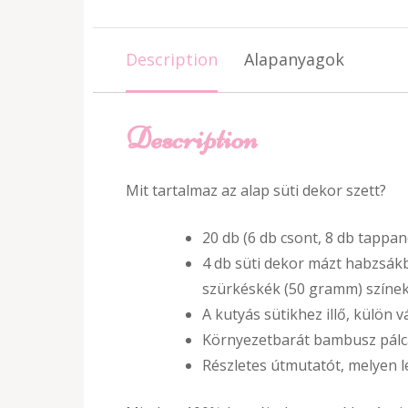
Description
Alapanyagok
Description
Mit tartalmaz az alap süti dekor szett?
20 db (6 db csont, 8 db tappan
4 db süti dekor mázt habzsák
szürkéskék (50 gramm) színe
A kutyás sütikhez illő, külön
Környezetbarát bambusz pálcát
Részletes útmutatót, melyen l