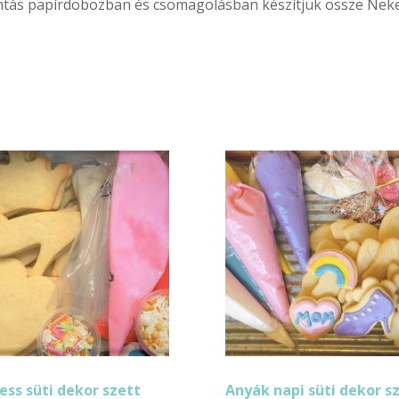
tás papírdobozban és csomagolásban készítjük össze Neke
ess süti dekor szett
Anyák napi süti dekor s