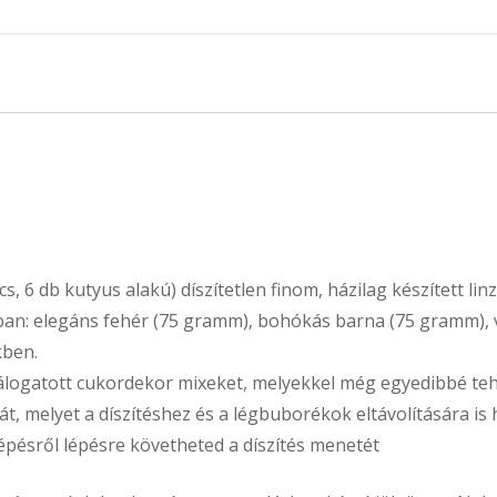
quantity
cs, 6 db kutyus alakú) díszítetlen finom, házilag készített li
ban: elegáns fehér (75 gramm), bohókás barna (75 gramm)
kben.
 válogatott cukordekor mixeket, melyekkel még egyedibbé te
, melyet a díszítéshez és a légbuborékok eltávolítására is
épésről lépésre követheted a díszítés menetét