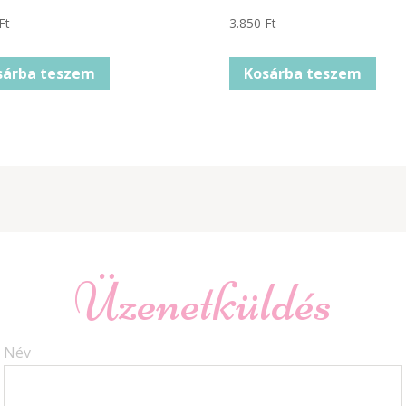
Ft
3.850
Ft
sárba teszem
Kosárba teszem
Üzenetküldés
Név