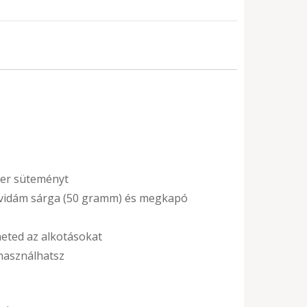
nzer süteményt
, vidám sárga (50 gramm) és megkapó
heted az alkotásokat
 használhatsz