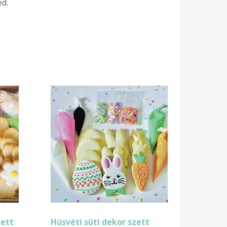
d.
zett
Húsvéti süti dekor szett