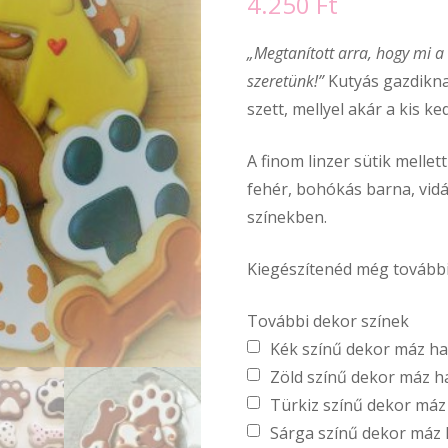
4.250
Ft
„Megtanított arra, hogy mi a 
szeretünk!”
Kutyás gazdiknak
szett, mellyel akár a kis k
A finom linzer sütik mellet
fehér, bohókás barna, vi
színekben.
Kiegészítenéd még további
További dekor színek
Kék színű dekor máz 
Zöld színű dekor máz 
Türkiz színű dekor má
Sárga színű dekor máz