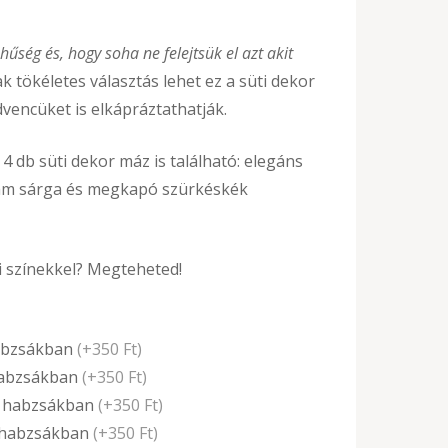
hűség és, hogy soha ne felejtsük el azt akit
 tökéletes választás lehet ez a süti dekor
edvencüket is elkápráztathatják.
t 4 db süti dekor máz is található: elegáns
dám sárga és megkapó szürkéskék
 színekkel? Megteheted!
habzsákban
(+350 Ft)
habzsákban
(+350 Ft)
z habzsákban
(+350 Ft)
 habzsákban
(+350 Ft)