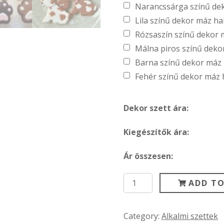
Narancssárga színű d
Lila színű dekor máz 
Rózsaszín színű dekor
Málna piros színű dek
Barna színű dekor má
Fehér színű dekor máz
Dekor szett ára:
Kiegészítők ára:
Ár összesen:
Kutyus
ADD TO
süti
dekor
Category:
Alkalmi szettek
szett