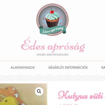
Édes apróság
Kreatív süteménydíszítés
ALAPANYAGOK
VÁSÁRLÓI INFORMÁCIÓK
K
Kutyus süti 