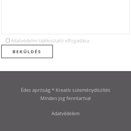
Adatvédelmi tájékoztató elfogadása
Édes apróság * Kreatív süteménydíszítés
Minden jog fenntartva!
Adatvédelem