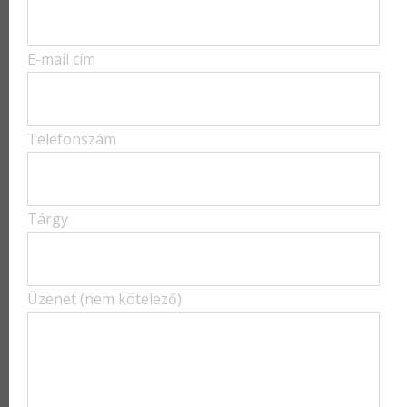
E-mail cím
Telefonszám
Tárgy
Üzenet (nem kötelező)