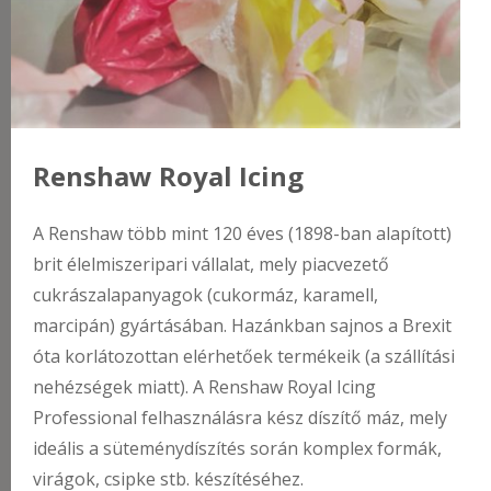
Renshaw Royal Icing
A Renshaw több mint 120 éves (1898-ban alapított)
brit élelmiszeripari vállalat, mely piacvezető
cukrászalapanyagok (cukormáz, karamell,
marcipán) gyártásában. Hazánkban sajnos a Brexit
óta korlátozottan elérhetőek termékeik (a szállítási
nehézségek miatt). A Renshaw Royal Icing
Professional felhasználásra kész díszítő máz, mely
ideális a süteménydíszítés során komplex formák,
virágok, csipke stb. készítéséhez.