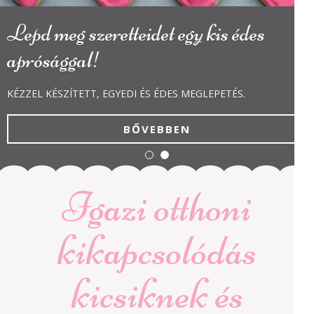
Lepd meg szeretteidet egy kis édes
aprósággal!
KÉZZEL KÉSZÍTETT, EGYEDI ÉS ÉDES MEGLEPETÉS.
BŐVEBBEN
Igazi otthoni
kikapcsolódás
kicsiknek és