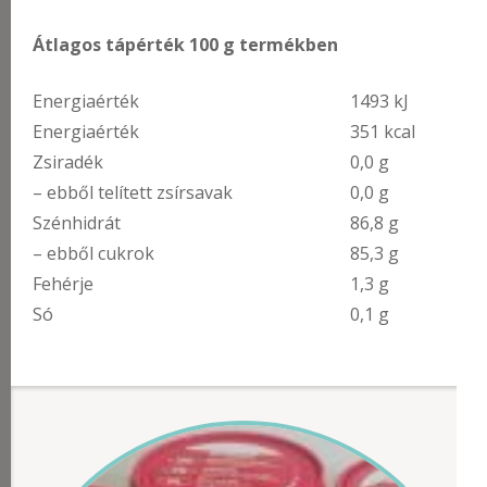
Átlagos tápérték 100 g termékben
Energiaérték
1493 kJ
Energiaérték
351 kcal
Zsiradék
0,0 g
– ebből telített zsírsavak
0,0 g
Szénhidrát
86,8 g
– ebből cukrok
85,3 g
Fehérje
1,3 g
Só
0,1 g